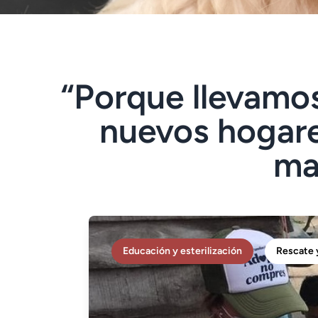
“Porque llevamos
nuevos hogare
ma
Educación y esterilización
Rescate y