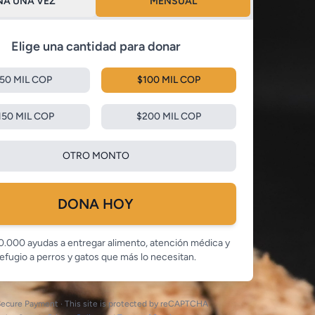
A UNA VEZ
MENSUAL
Elige una cantidad para donar
50 MIL COP
$100 MIL COP
150 MIL COP
$200 MIL COP
OTRO MONTO
DONA HOY
.000 ayudas a entregar alimento, atención médica y
efugio a perros y gatos que más lo necesitan.
ecure Payment · This site is protected by reCAPTCHA