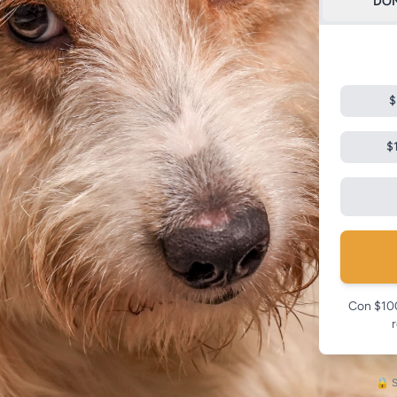
DON
$
$
Con $100
r
🔒 S