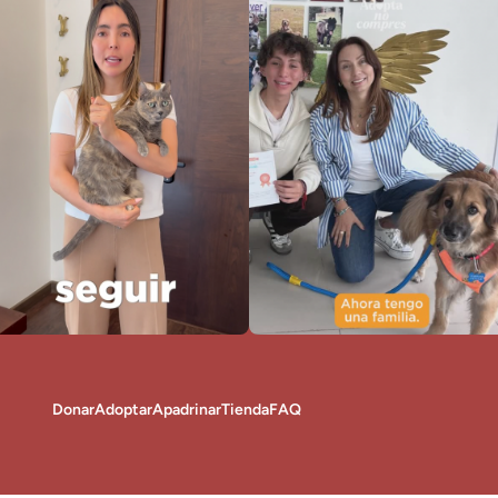
Donar
Adoptar
Apadrinar
Tienda
FAQ