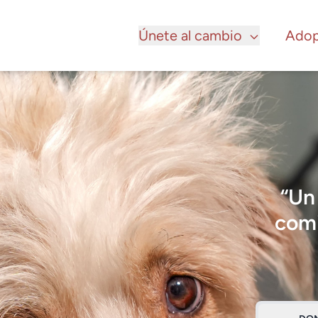
Únete al cambio
Adop
“Un
comi