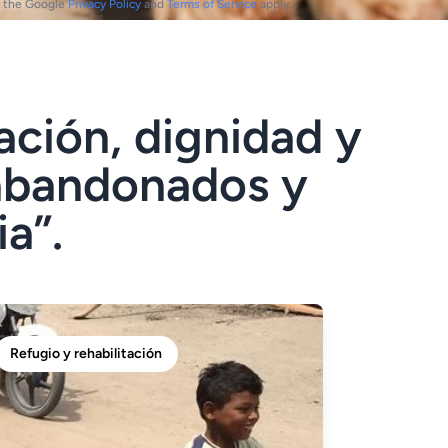
 the Google
Privacy Policy
and
Terms of Service
apply.
ación, dignidad y
 abandonados y
a”.
Refugio y rehabilitación