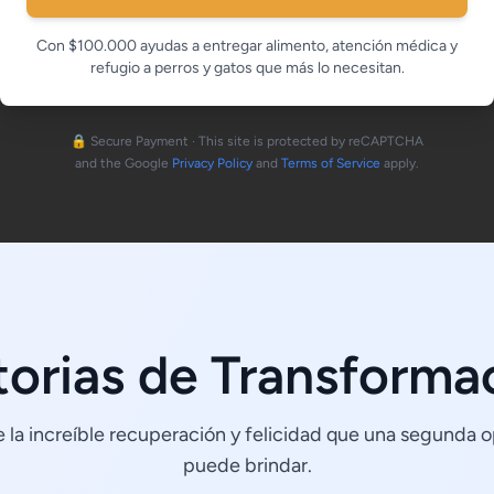
Con $100.000 ayudas a entregar alimento, atención médica y
refugio a perros y gatos que más lo necesitan.
🔒 Secure Payment · This site is protected by reCAPTCHA
and the Google
Privacy Policy
and
Terms of Service
apply.
torias de Transforma
e la increíble recuperación y felicidad que una segunda 
puede brindar.