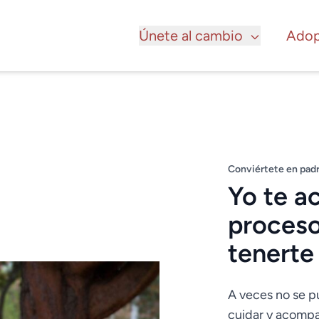
Únete al cambio
Adop
Conviértete en pad
Yo te a
proceso
tenerte
A veces no se p
cuidar y acompa