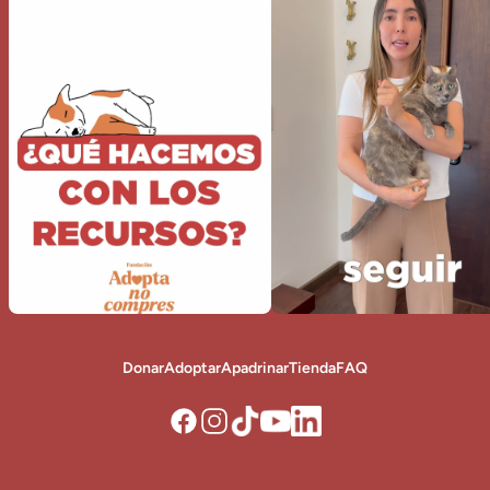
Donar
Adoptar
Apadrinar
Tienda
FAQ